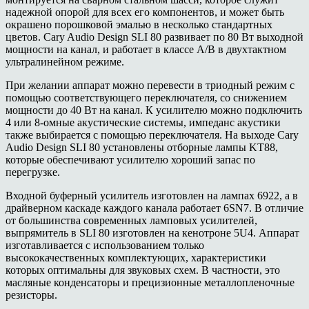
надежной опорой для всех его компонентов, и может быть
окрашено порошковой эмалью в несколько стандартных
цветов. Cary Audio Design SLI 80 развивает по 80 Вт выходной
мощности на канал, и работает в классе A/B в двухтактном
ультралинейном режиме.
При желании аппарат можно перевести в триодный режим с
помощью соответствующего переключателя, со снижением
мощности до 40 Вт на канал. К усилителю можно подключить
4 или 8-омные акустические системы, импеданс акустики
также выбирается с помощью переключателя. На выходе Cary
Audio Design SLI 80 установлены отборные лампы KT88,
которые обеспечивают усилителю хороший запас по
перегрузке.
Входной буферный усилитель изготовлен на лампах 6922, а в
драйверном каскаде каждого канала работает 6SN7. В отличие
от большинства современных ламповых усилителей,
выпрямитель в SLI 80 изготовлен на кенотроне 5U4. Аппарат
изготавливается с использованием только
высококачественных комплектующих, характеристики
которых оптимальны для звуковых схем. В частности, это
масляные конденсаторы и прецизионные металлопленочные
резисторы.