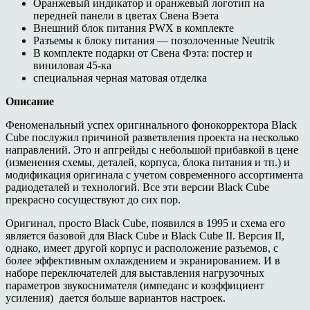
Оранжевый индикатор и оранжевый логотип на
передней панели в цветах Свена Вэета
Внешний блок питания PWX в комплекте
Разъемы к блоку питания — позолоченные Neutrik
В комплекте подарки от Свена Фэта: постер и
виниловая 45-ка
специальная черная матовая отделка
Описание
Феноменальный успех оригинального фонокорректора Black
Cube послужил причиной разветвления проекта на несколько
направлений. Это и апгрейды с небольшой прибавкой в цене
(изменения схемы, деталей, корпуса, блока питания и тп.) и
модификация оригинала с учетом современного ассортимента
радиодеталей и технологий. Все эти версии Black Cube
прекрасно сосуществуют до сих пор.
Оригинал, просто Black Cube, появился в 1995 и схема его
является базовой для Black Cube и Black Cube II. Версия II,
однако, имеет другой корпус и расположение разъемов, с
более эффективным охлаждением и экранированием. И в
наборе переключателей для выставления нагрузочных
параметров звукоснимателя (импеданс и коэффициент
усиления) дается больше вариантов настроек.