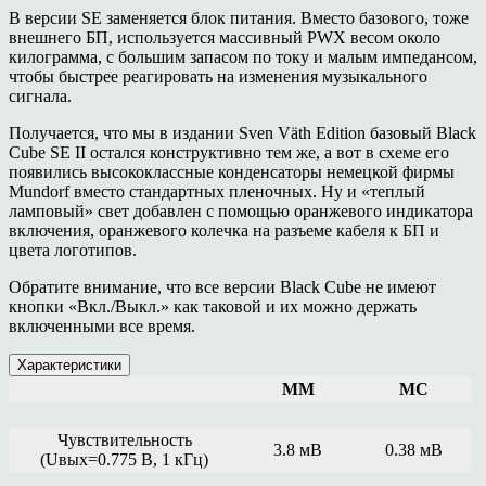
В версии SE заменяется блок питания. Вместо базового, тоже
внешнего БП, используется массивный PWX весом около
килограмма, с большим запасом по току и малым импедансом,
чтобы быстрее реагировать на изменения музыкального
сигнала.
Получается, что мы в издании Sven Väth Edition базовый Black
Cube SE II остался конструктивно тем же, а вот в схеме его
появились высококлассные конденсаторы немецкой фирмы
Mundorf вместо стандартных пленочных. Ну и «теплый
ламповый» свет добавлен с помощью оранжевого индикатора
включения, оранжевого колечка на разъеме кабеля к БП и
цвета логотипов.
Обратите внимание, что все версии Black Cube не имеют
кнопки «Вкл./Выкл.» как таковой и их можно держать
включенными все время.
Характеристики
MM
MC
Чувствительность
3.8 мВ
0.38 мВ
(Uвых=0.775 В, 1 кГц)