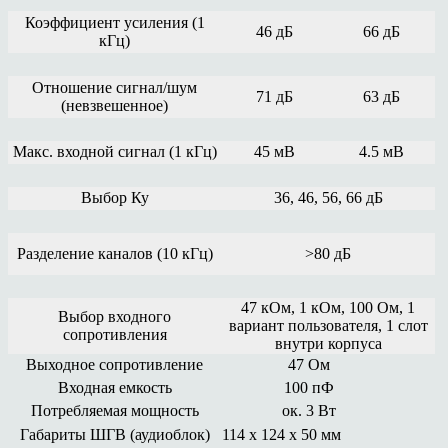
Коэффициент усиления (1
46 дБ
66 дБ
кГц)
Отношение сигнал/шум
71 дБ
63 дБ
(невзвешенное)
Макс. входной сигнал (1 кГц)
45 мВ
4.5 мВ
Выбор Ку
36, 46, 56, 66 дБ
Разделение каналов (10 кГц)
>80 дБ
47 кОм, 1 кОм, 100 Ом, 1
Выбор входного
вариант пользователя, 1 слот
сопротивления
внутри корпуса
Выходное сопротивление
47 Ом
Входная емкость
100 пФ
Потребляемая мощность
ок. 3 Вт
Габариты ШГВ (аудиоблок)
114 х 124 х 50 мм