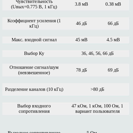
Чувствительность
3.8 мВ
0.38 мВ
(Uвых=0.775 В, 1 кГц)
Коэффициент усиления (1
46 дБ
66 дБ
кГц)
Макс. входной сигнал
45 мВ
4.5 мВ
Выбор Ку
36, 46, 56, 66 дБ
Отношение сигнал/шум
78 дБ
69 дБ
(невзвешенное)
Разделение каналов (10 кГц)
>80 дБ
Выбор входного
47 кОм, 1 кОм, 100 Ом, 1
сопротивления
вариант пользователя
Выходное сопротивление
5 Ом