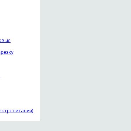
C-600
товые
арезку
)
лектропитания)