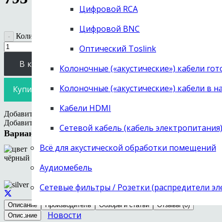
Цифровой RCA
Цифровой BNC
Количество товара Проигрыватель CD/ЦАП Cary Audio DM
Оптический Toslink
В корзину
Колоночные («акустические») кабели го
Колоночные («акустические») кабели в н
Купить в 1 клик
Кабели HDMI
Добавить в избранное
Удалить из избранного
Добавить в избранное
Сетевой кабель (кабель электропитания
Варианты цвета:
Всё для акустической обработки помещений
Аудиомебель
Сетевые фильтры / Розетки (распредители э
Описание
Производитель
Обзоры и статьи
Отзывы (0)
Новости
Описание