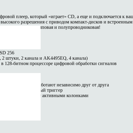
цифровой плеер, который «играет» CD, а еще и подключается к
ысокого разрешения с приводом компакт-дисков и встроенным 
гового выхода: ламповая и полупроводниковая!
SD 256
 2 штуки, 2 канала и AK4495EQ, 4 канала)
 в 128-битном процессоре цифровой обработки сигналов
зыке со смартфона
 триодах 12AU7) работают независимо друг от друга
S-232 и 12-вольтовый триггер
силитель, например с активными колонками