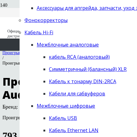
Вход для дилеров
+7 (495) 668-04-64
Аксессуары для апгрейда, запчасти, уход
Старый сайт (до 2019 года) old.next-
заказать звонок
hifi.ru
Фонокорректоры
NEXT Hi-Fi
/
Официальный
Кабель Hi-Fi
Вы отложили
Товар
в свою корзину.
Каталог
дистрибьютор с 1995
/
Цифровые источники
Межблочные аналоговые
/
Проигрыватели СD
кабель RCA (аналоговый)
/
Проигрыватель CD/ЦАП Cary Audio DMC-600
Симметричный (балансный) XLR
Проигрыватель CD/ЦА
Кабель к тонарму DIN-2RCA
Audio DMC-600
Кабели для сабвуферов
Межблочные цифровые
Бренд:
Cary Audio
Кабель USB
Проигрыватель компакт-дисков и цифровой предусилитель/Ц
Кабель Ethernet LAN
793 500
руб.