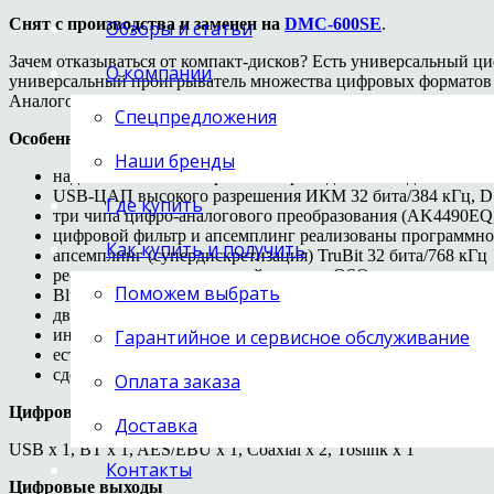
Снят с производства и заменен на
DMC-600SE
.
Обзоры и статьи
Зачем отказываться от компакт-дисков? Есть универсальный 
О компании
универсальный проигрыватель множества цифровых форматов в
Аналоговые выходы XLR и RCA. Две независимые схемы анало
Спецпредложения
Особенности
Наши бренды
надежный высокоскоростной привод компакт-дисков
USB-ЦАП высокого разрешения ИКМ 32 бита/384 кГц, D
Где купить
три чипа цифро-аналогового преобразования (AK4490EQ,
цифровой фильтр и апсемплинг реализованы программно
Как купить и получить
апсемплинг (супердискретизация) TruBit 32 бита/768 кГц
ре-синхронизация тактовой частоты OSO
Поможем выбрать
Bluetooth CSR aptX для беспроводного подключения к му
два выходных каскада (на полупроводниках и на двойных
интеграция в автоматизированные системы управления: R
Гарантийное и сервисное обслуживание
есть регулировка выхода, можно использовать как преду
сделано в США
Оплата заказа
Цифровые входы
Доставка
USB x 1, BT x 1, AES/EBU x 1, Coaxial x 2, Toslink x 1
Контакты
Цифровые выходы