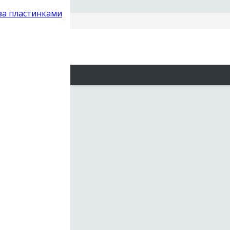
 за пластинками
П Cary
АП