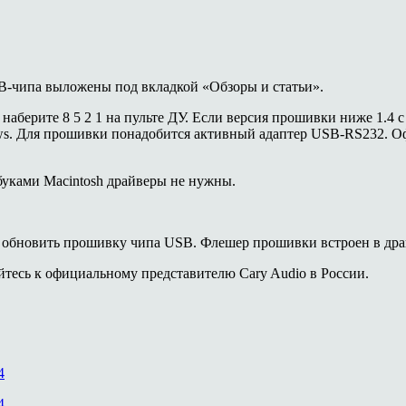
B-чипа выложены под вкладкой «Обзоры и статьи».
ерите 8 5 2 1 на пульте ДУ. Если версия прошивки ниже 1.4 с д
ws. Для прошивки понадобится активный адаптер USB-RS232. О
буками Macintosh драйверы не нужны.
 обновить прошивку чипа USB. Флешер прошивки встроен в драй
тесь к официальному представителю Cary Audio в России.
4
4