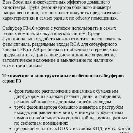
Bass Boost для низкочастотных эффектов домашнего
кинотеатра. Труба фазоинвертора большого диаметра
направлена в пол, что позволяет получить предсказуемые
характеристики в самых разных по объему помещениях.
Сабвуфер F3-10 можно с успехом использовать в самых
разных комплектах акустических систем. Среди
функциональных удобств можно отметить переключатель
фазы сигнала, раздельные входы RCA для сабвуферного
канала LFE от АВ-ресивера и от обычного стереовыхода
предусилителя, триггерное дистанционное управление,
автоматичекое включение и выключение по наличию/
отсутствии сигнала.
Технические и конструктивные особенности сабвуферов
серии F3
фронтальное расположение динамика с бумажным
диффузором из волокон разный длины и фибрилята;
резиновый подвес с длинным линейным ходом
труба фазоинвертора большого диаметра с раструбом
выхода, направленным вниз; минимум турбулентных
шумов и стабильность акустической нагрузки в разных
по свойствам помещениях
цифровой усилитель DDX с высоким КПД; импульсный