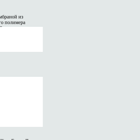
мбраной из
го полимера
ий купол
мм