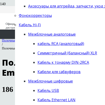
Вход для дилеров
+7 (495) 668-04-64
Аксессуары для апгрейда, запчасти, уход
Старый сайт (до 2019 года) old.next-
заказать звонок
hifi.ru
Фонокорректоры
NEXT Hi-Fi
/
Официальный
Кабель Hi-Fi
Вы отложили
Товар
в свою корзину.
Каталог
дистрибьютор с 1995
/
Акустические системы
Межблочные аналоговые
/
Полочные колонки
кабель RCA (аналоговый)
/
Полочные АС Diapason Ellisse Emera II
Симметричный (балансный) XLR
Полочные АС Diapason 
Кабель к тонарму DIN-2RCA
Emera II
Кабели для сабвуферов
Межблочные цифровые
186 300
руб.
Кабель USB
Кабель Ethernet LAN