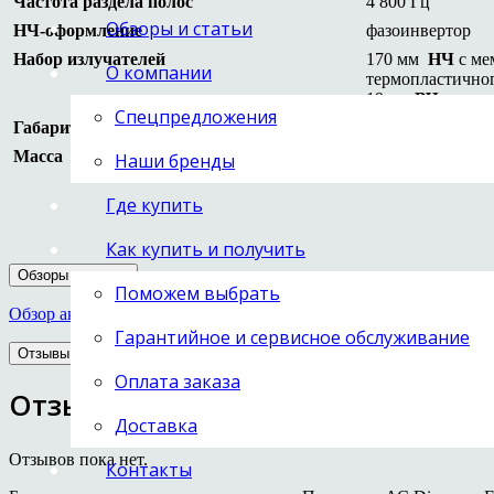
Частота раздела полос
4 800 Гц
Обзоры и статьи
НЧ-оформление
фазоинвертор
Набор излучателей
170 мм
НЧ
с ме
О компании
термопластично
19 мм
ВЧ
, мягк
Спецпредложения
Габаритные размеры
200 x 290 x 365 
Масса
5,3 кг
Наши бренды
Где купить
Как купить и получить
Обзоры и статьи
Поможем выбрать
Обзор акустики Diapason Emera II на hi-fi.ru
Гарантийное и сервисное обслуживание
Отзывы (0)
Оплата заказа
Отзывы
Доставка
Отзывов пока нет.
Контакты