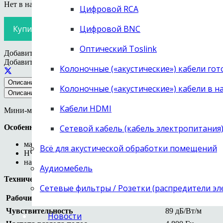
Нет в наличии
Цифровой RCA
Купить в 1 клик
Цифровой BNC
Оптический Toslink
Добавить в избранное
Удалить из избранного
Добавить в избранное
Колоночные («акустические») кабели го
Описание
Обзоры и статьи
Отзывы (0)
Колоночные («акустические») кабели в н
Описание
Кабели HDMI
Мини-мониторы в отделке «итальянский орех». Ручная работа.
Особенности
Сетевой кабель (кабель электропитания
малая площадь передней панели для устранения отражен
Всё для акустической обработки помещений
НЧ/СЧ-динамик без разделительного фильтра, минимум п
наклон передней панели для фазовой компенсации
Аудиомебель
Технические характеристики
Сетевые фильтры / Розетки (распредители э
Рабочий диапазон частот
45—20 000 Гц
Чувствительность
89 дБ/Вт/м
Новости