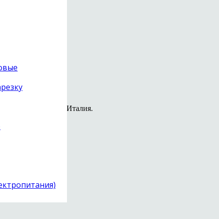
товые
арезку
 Сделано в Брешии, Италия.
)
ий
отерь энергии
лектропитания)