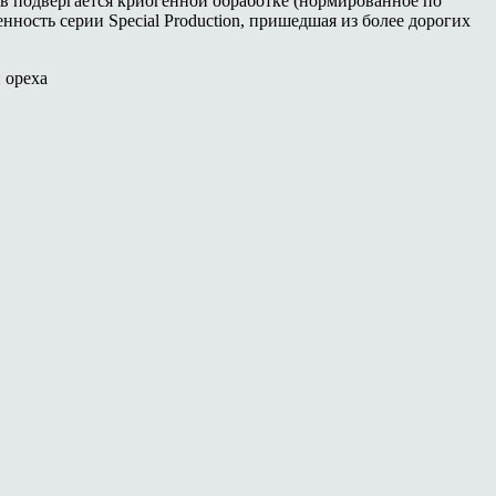
в подвергается криогенной обработке (нормированное по
ность серии Special Production, пришедшая из более дорогих
 ореха