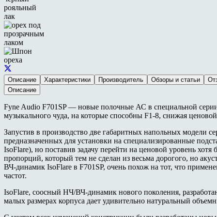
Описание
Характеристики
Производитель
Обзоры и статьи
От
Описание
Fyne Audio F701SP — новые полочные АС в специальной серии 
музыкального чуда, на которые способны F1-8, снижая ценово
Запустив в производство две габаритных напольных модели сер
предназначенных для установки на специализированные подста
IsoFlare), но поставив задачу перейти на ценовой уровень хо
пропорций, который тем не сделан из весьма дорогого, но а
ВЧ-динамик IsoFlare в F701SP, очень похож на тот, что примен
частот.
IsoFlare, соосный НЧ/ВЧ-динамик нового поколения, разработа
малых размерах корпуса дает удивительно натуральный объем