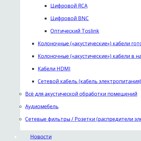
Цифровой RCA
Цифровой BNC
Оптический Toslink
Колоночные («акустические») кабели го
Колоночные («акустические») кабели в н
Кабели HDMI
Сетевой кабель (кабель электропитания
Всё для акустической обработки помещений
Аудиомебель
Сетевые фильтры / Розетки (распредители э
Новости