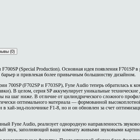
зывы (0)
F700SP (Special Production). Основная идея появления F701SP 
й барьер и привлекая более привычным большинству дизайном.
ии 700SP (F702SP и F703SP), Fyne Audio теперь обратилась к к
вки). В целом, серия SP аккумулирует уникальные технические
тя бы на шаг ниже. В отличие от цилиндрического сложного про
кустически оптимального материала — формованной высокоплот
ен в хай-энд-полочнике F1-8, но и он обновлен за счет оптимиз
нный Fyne Audio, реализует однородную направленность звуково
ный звук, заполняющий вашу комнату живыми звуковыми картин