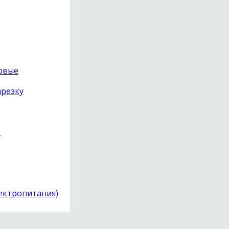
товые
арезку
)
лектропитания)