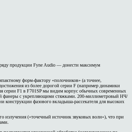
в ряду продукции Fyne Audio — донести максимум
омпактному форм-фактору «полочников» (а точнее,
 достижения из более дорогой серии F (например динамики
филя серии F1 в F701SP мы видим корпус обычных современных
ной фанеры с укрепляющими стяжками. 200-миллиметровый НЧ/
ации конструкции фазового вкладыша-рассекателя для высоких
го излучения («точечный источник звуковых волн»), что при
ами.