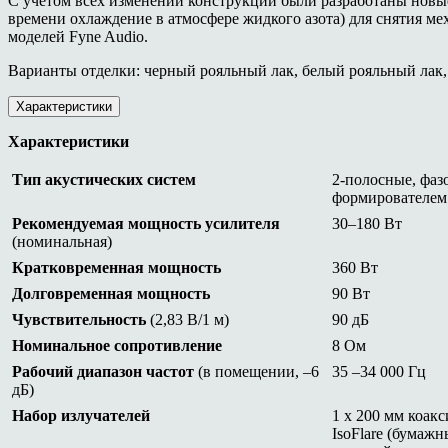
С учетом всех изменений конструкции были разработаны новые
времени охлаждение в атмосфере жидкого азота) для снятия ме
моделей Fyne Audio.
Варианты отделки: черный рояльный лак, белый рояльный лак,
Характеристики
Характеристики
Тип акустических систем
2-полосные, фаз
формирователем
Рекомендуемая мощность усилителя
30–180 Вт
(номинальная)
Кратковременная мощность
360 Вт
Долговременная мощность
90 Вт
Чувствительность
(2,83 В/1 м)
90 дБ
Номинальное сопротивление
8 Ом
Рабочий диапазон частот
(в помещении, –6
35 –34 000 Гц
дБ)
Набор излучателей
1 х 200 мм коак
IsoFlare (бумаж