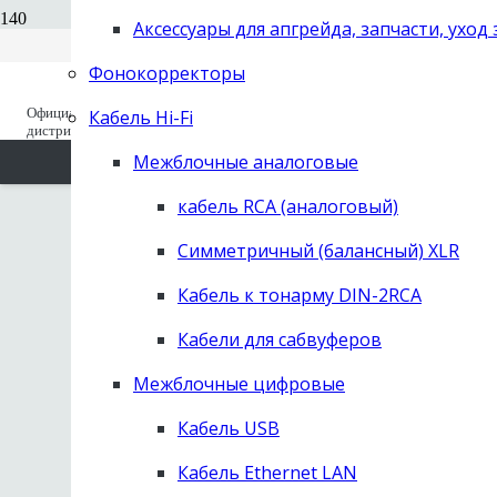
Вход для дилеров
+7 (495) 668-04-64
Аксессуары для апгрейда, запчасти, уход
Старый сайт (до 2019 года) old.next-
заказать звонок
hifi.ru
Фонокорректоры
Официальный
Кабель Hi-Fi
Вы отложили
Товар
в свою корзину.
дистрибьютор с 1995
Межблочные аналоговые
кабель RCA (аналоговый)
Симметричный (балансный) XLR
Кабель к тонарму DIN-2RCA
Кабели для сабвуферов
Межблочные цифровые
Кабель USB
Кабель Ethernet LAN