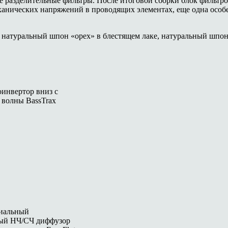
 разделительные фильтры. После итоговой сборки блок фильтро
ханических напряжений в проводящих элементах, еще одна особен
 натуральный шпон «орех» в блестящем лаке, натуральный шпон
оинвертор вниз с
 волны BassTrax
сиальный
ный НЧ/СЧ диффузор