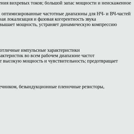
ения вихревых токов; большой запас мощности и неискаженное
; оптимизированные частотные диапазоны для НЧ- и ВЧ-частей
ая локализация и фазовая когерентность звука
овышает мощность, устраняет динамическую компрессию
и отличные импульсные характеристики
актеристик во всем рабочем диапазоне частот
т высокую мощность и чувствительность; предотвращает
ечником, безындукционные пленочные резисторы,