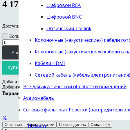
4 174 385
руб.
Цифровой RCA
Цифровой BNC
Доступно для предзаказа
Оптический Toslink
Количество товара Напольные акустические системы Fyne A
Колоночные («акустические») кабели го
Колоночные («акустические») кабели в н
В корзину
Кабели HDMI
Купить в 1 клик
Сетевой кабель (кабель электропитания
Добавить в избранное
Удалить из избранного
Всё для акустической обработки помещений
Добавить в избранное
Варианты цвета:
Аудиомебель
Сетевые фильтры / Розетки (распредители э
Описание
Характеристики
Производитель
Отзывы (0)
Новости