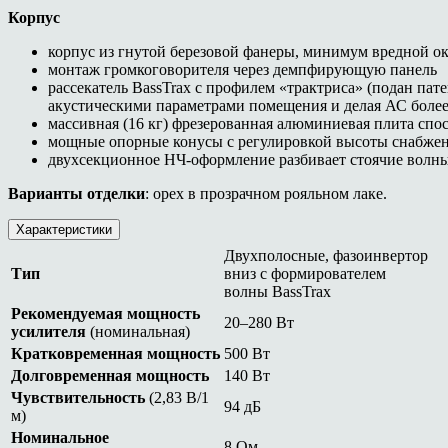
Корпус
корпус из гнутой березовой фанеры, минимум вредной ок
монтаж громкоговорителя через демпфирующую панель
рассекатель BassTrax с профилем «трактриса» (подан пат
акустическими параметрами помещения и делая АС более
массивная (16 кг) фрезерованная алюминиевая плита спо
мощные опорные конусы с регулировкой высоты снабже
двухсекционное НЧ-оформление разбивает стоячие волны
Варианты отделки
: орех в прозрачном рояльном лаке.
Характеристики
Двухполосные, фазоинвертор
Тип
вниз с формирователем
волны BassTrax
Рекомендуемая мощность
20–280 Вт
усилителя
(номинальная)
Кратковременная мощность
500 Вт
Долговременная мощность
140 Вт
Чувствительность
(2,83 В/1
94 дБ
м)
Номинальное
8 Ом