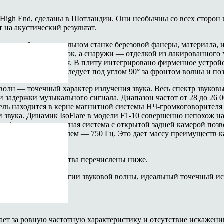
 High End, сделаны в Шотландии. Они необычны со всех сторон 
 на акустический результат.
из гнутой на специальном станке березовой фанеры, материала,
й стяжек и распорок, а снаружи — отделкой из лакированного м
я плита из алюминия. В плиту интегрировано фирменное устрой
 — трактриса — следует под углом 90° за фронтом волны и поз
волн — точечный характер излучения звука. Весь спектр звуковых
и задержки музыкального сигнала. Диапазон частот от 28 до 26
тель находится в керне магнитной системы НЧ-громкоговорител
 звука. Динамик IsoFlare в модели F1-10 совершенно непохож н
75 мм), мощная магнитная система с открытой задней камерой п
НЧ-громкоговорителем — 750 Гц. Это дает массу преимуществ к
нкретные преимущества перечислены ниже.
 распределение энергии звуковой волны, идеальный точечный ис
ентов в ней
ает за ровную частотную характеристику и отсутствие искажени