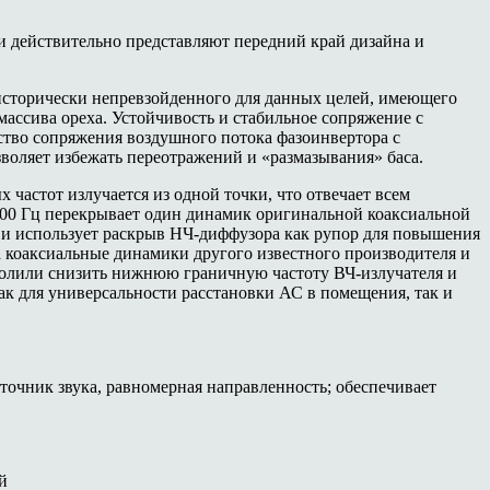
и действительно представляют передний край дизайна и
 исторически непревзойденного для данных целей, имеющего
ассива ореха. Устойчивость и стабильное сопряжение с
ство сопряжения воздушного потока фазоинвертора с
воляет избежать переотражений и «размазывания» баса.
 частот излучается из одной точки, что отвечает всем
 000 Гц перекрывает один динамик оригинальной коаксиальной
я и использует раскрыв НЧ-диффузора как рупор для повышения
а коаксиальные динамики другого известного производителя и
озволили снизить нижнюю граничную частоту ВЧ-излучателя и
ак для универсальности расстановки АС в помещения, так и
точник звука, равномерная направленность; обеспечивает
й