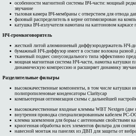
особенности магнитной системы ВЧ-части: мощный редко
звучание
тыловая камера ВЧ-мембраны с отверстием для отвода д
фазовый распределитель в керне оптимизирован на компью
катушка ВЧ-излучателя намотана на каптоновом каркас
НЧ-громкоговоритель
жесткий литой алюминиевый диффузородержатель НЧ-ди
бумажный НЧ-диффузор имеет в составе волокна разной 
тканевый подвес синусоидального типа эффективно предо
мощная магнитная система НЧ-части, намотка катушки 
динамическую компрессию и расширяет динамику звуча
Разделительные фильтры
высококачественные компоненты, в том числе катушки 
полипропиленовые конденсаторы Claritycap
компьютерная оптимизация схемы с дальнейшей настройк
высококачественные входные клеммы WBT Nextgen (две па
внутрення проводка специализированным кабелем PC-O
клемма заземления для борьы с антенными свойствами ка
криогенная обработка всех элементов фильтра для сняти
навесной монтаж на панелях из ДВП для защиты от вибр