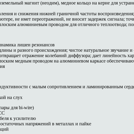
земельный магнит (неодим), медное кольцо на керне для устран
авления и снижения нижней граничной частоты воспроизведения
тере, не имет переотражений, не вносит задержек сигнала; точн
е плоским алюминиевым проводом для отличного теплоотвода; п
намика лишен резонансов
длины и разного происхождения; чистое натуральное звучание 
твращает отражение колебаний диффузора; дает линейность хар
плоским медным проводом на алюминиевом каркасе обеспечиваю
ния
индуктивности с малым сопротивлением и ламинированным серд
ой на слух
ры для bi-wire)
CC
беля к усилителю
я остаточных напряжений в металлах и пайке
аций