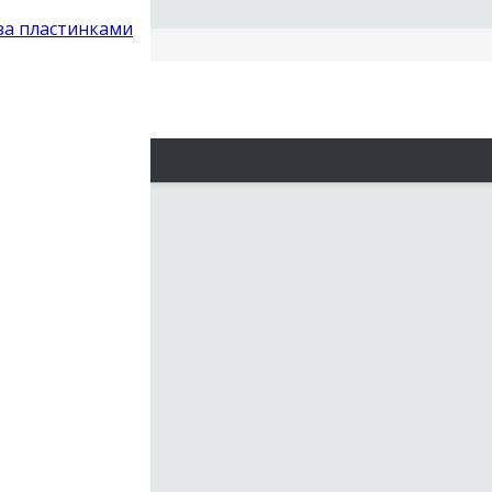
 за пластинками
кие
-10s