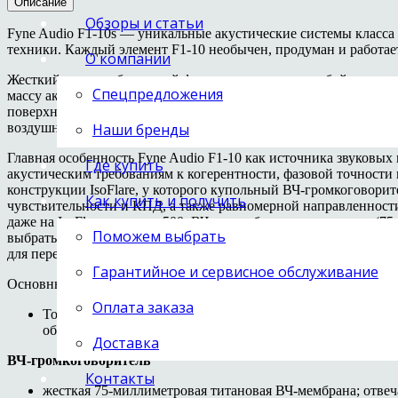
Описание
Обзоры и статьи
Fyne Audio F1-10s — уникальные акустические системы класса
техники. Каждый элемент F1-10 необычен, продуман и работает
О компании
Жесткий корпус обтекаемой формы представляет собой каркас 
Спецпредложения
массу акустический преимуществ. Изнутри он упрочнен системо
поверхностью пола корпусу придает 16-килограммовая опорна
воздушным объемом комнаты — BassTrax. Его профиль раскрыва
Наши бренды
Главная особенность Fyne Audio F1-10 как источника звуковых 
Где купить
акустическим требованиям к когерентности, фазовой точности 
конструкции IsoFlare, у которого купольный ВЧ-громкоговори
Как купить и получить
чувствительности и КПД, а также равномерной направленности
даже на IsoFlare из серии 500. ВЧ-купол большого диаметра (
Поможем выбрать
выбрать необычно низкую частоту раздела полос между ним и 
для передачи музыкально важного голосового диапазона.
Гарантийное и сервисное обслуживание
Основные особенности конструкции Fyne Audio F1-10 и их ко
Оплата заказа
Точечный коаксиальный излучатель
IsoFlare
; изотропное
объемную стереокартину с точной локализацией инструм
Доставка
ВЧ-громкоговоритель
Контакты
жесткая 75-миллиметровая титановая ВЧ-мембрана; отвеч