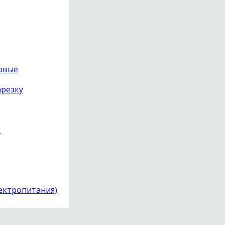
udio F1-10s
товые
арезку
)
лектропитания)