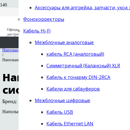
Вход для дилеров
+7 (495) 668-04-64
Аксессуары для апгрейда, запчасти, уход
Старый сайт (до 2019 года) old.next-
заказать звонок
hifi.ru
Фонокорректоры
NEXT Hi-Fi
/
Официальный
Кабель Hi-Fi
Вы отложили
Товар
в свою корзину.
Каталог
дистрибьютор с 1995
/
Акустические системы
Межблочные аналоговые
/
Напольная "акустика"
кабель RCA (аналоговый)
/
Напольные акустические системы Fyne Audio F1-10s
Симметричный (балансный) XLR
Напольные акустичес
Кабель к тонарму DIN-2RCA
системы Fyne Audio F1
Кабели для сабвуферов
Межблочные цифровые
Бренд:
Fyne Audio
Кабель USB
Напольные колонки из серии F1
Кабель Ethernet LAN