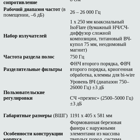
сопротивление
Рабочий диапазон частот
(в
26 – 26 000 Гц
помещении, –6 дБ)
1 х 250 мм коаксиальный
IsoFlare (бумажный НЧ/СЧ-
диффузор сложной
Набор излучателей
композиции, титановый ВЧ-
купол 75 мм, неодимовый
магнит)
Частота раздела полос
750 Гц
ФНЧ второго порядка, ФВЧ
Разделительные фильтры
второго порядка, криогенная
обработка, клеммы для bi-wire
Уровень ВЧ (диапазон 750–
26000 Гц) ±3 дБ
Пользовательские
регулировки
СЧ «презенс» (2500–5000 Гц)
±3 дБ
Габаритные размеры
(ВШГ)
1191 x 405 x 581 мм
Формованная березовая
фанера с наружными
Особенности конструкции
элементами из массива
корпуса
твердых пород, система