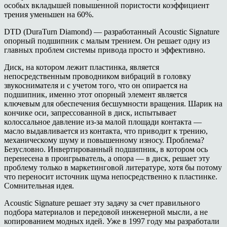
особых вкладышей повышенной пористости коэффициент
трения уменьшен на 60%.
DTD (DuraTurn Diamond)
—
разработанный
Acoustic Signature
опорный подшипник с малым трением. Он решает одну из
главных проблем системы привода просто и эффективно.
Диск, на котором лежит пластинка, является
непосредственным проводником вибраций в головку
звукоснимателя и с учетом того, что он опирается на
подшипник, именно этот опорный элемент является
ключевым для обеспечения бесшумности вращения. Шарик на
кончике оси, запрессованной в диск, испытывает
колоссальное давление из-за малой площади контакта —
масло выдавливается из контакта, что приводит к трению,
механическому шуму и повышенному износу. Проблема?
Безусловно. Инвертированный подшипник, в котором
ось
перенесена в проигрыватель, а опора — в диск, решает эту
проблему только в маркетинговой литературе, хотя бы потому
что переносит источник щума непосредственно к пластинке.
Сомнительная идея.
Acoustic Signature
решает эту задачу за счет правильного
подбора материалов и передовой инженерной мысли, а не
копированием модных идей. Уже в 1997 году мы разработали