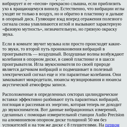
вибрирует и ее «песня» прекрасно слышна, если приблизить
ухо к вращающемуся винилу. Естественно, что вибрации иглы
уходят не только в воздух, но и обратно в пластинку и дальше
в опорный диск. Гуляющие взад вперед отражения полезного
сигнала снова улавливаются иглой и вызывают характерную
«фазовую мутность», незначительную, но грязную окраску
звука.
Если в комнате звучит музыка или просто происходят какие-
то звуки, то второй путь проникновения вибраций в
проигрыватель — воздушный. Воздушные волны возбуждают
колебания в опорном диске, в самой пластинке и в шасси
проигрывателя. Игла звукоснимателя по своей природе
является датчиком вибраций и подмешивает в полезный
электрический сигнал еще и эти паразитные колебания. Они
замазывают микродетали, нюансы музицирования и нюансы
акустической атмосферы записи.
Расположенные в определенных секторах цилиндрические
вставки эффективно разбивают путь паразитных вибраций,
поглощая и рассеивая их энергию, которая теперь не доходит
до звукоснимателя. Вот данные вибрационных измерений,
сделанных с помощью измерительной станции Audio Precision
на алюминиевом опорном диске толщиной 50 мм без
успокителей и на том же диске с 8 глушителями. На
первом