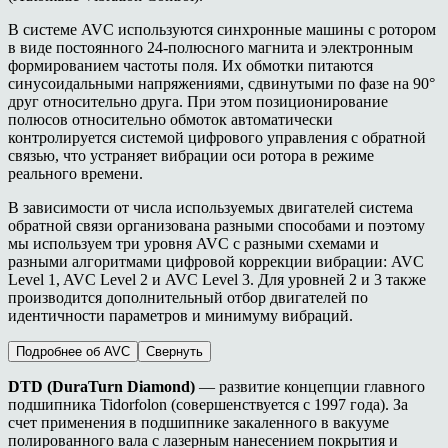
В
системе
AVC
используются синхронные машины с ротором
в виде постоянного 24-полюсного магнита и электронным
формированием частоты поля. Их обмотки питаются
синусоидальными напряжениями, сдвинутыми по фазе на 90°
друг относительно друга. При этом позиционирование
полюсов относительно обмоток автоматически
контролируется
систем
ой
цифрового управления
с обратной
связью, что
устраняет вибрации
оси ротора
в режиме
реального времени.
В зависимости от числа используемых двигателей система
обратной связи организована разными способами и поэтому
мы используем три уровня
AVC
с разными схемами и
разными алгоритмами цифровой коррекции вибрации:
AVC
Level 1, AVC Level 2 и AVC Level 3
.
Для уровней 2 и 3 также
производится дополнительный отбор двигателей по
идентичности параметров и минимуму вибраций.
Подробнее об AVC
Свернуть
DTD (DuraTurn Diamond)
— развитие концепции главного
подшипника Tidorfolon (совершенствуется с 1997 года). За
счет применения в подшипнике закаленного в вакууме
полированного вала с лазерным нанесением покрытия и