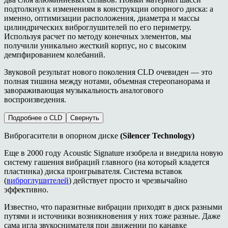
подтолкнул к изменениям в конструкции опорного диска: а
именно, оптимизации расположения, диаметра и массы
цилиндрических виброглушителей по его периметру.
Используя расчет по методу конечных элементов, мы
получили уникально жесткий корпус, но с высоким
демпфиро
в
анием колебаний.
Звуковой результат нового поколения
CLD
очевиден — это
полная тишина между нотами, объемная стереопанорама и
завораживающая музыкальность аналогового
воспроизведения.
Подробнее о CLD
Свернуть
Виброгасители в опорном диске
(Silencer Technology)
Еще в 2000 году Acoustic Signature изобрела и внедрила новую
систему гашения вибраций главного (на который кладется
пластинка) диска проигрывателя. Система вставок
(
виброглушителей
) действует просто и чрезвычайно
эффективно.
Известно, что паразитные вибрации приходят в диск разными
путями и источники возникновения у них тоже разные. Даже
сама игла звукоснимателя при движении по канавке