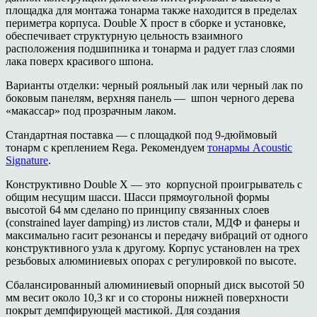
площадка для монтажа тонарма также находится в пределах
периметра корпуса. Double X прост в сборке и установке,
обеспечивает структурную цельность взаимного
расположения подшипника и тонарма и радует глаз слоями
лака поверх красивого шпона.
Варианты отделки: черный рояльный лак или черный лак по
боковым панелям, верхняя панель — шпон черного дерева
«макассар» под прозрачным лаком.
Стандартная поставка — с площадкой под 9-дюймовый
тонарм с креплением Rega. Рекомендуем
тонармы Acoustic
Signature
.
Конструктивно Double X — это корпусной проигрыватель с
общим несущим шасси. Шасси прямоугольной формы
высотой 64 мм сделано по принципу связанных слоев
(constrained layer damping) из листов стали, МДФ и фанеры и
максимально гасит резонансы и передачу вибраций от одного
конструктивного узла к другому. Корпус установлен на трех
резьбовых алюминиевых опорах с регулировкой по высоте.
Сбалансированный алюминиевый опорный диск высотой 50
мм весит около 10,3 кг и со стороны нижней поверхности
покрыт демпфирующей мастикой. Для создания