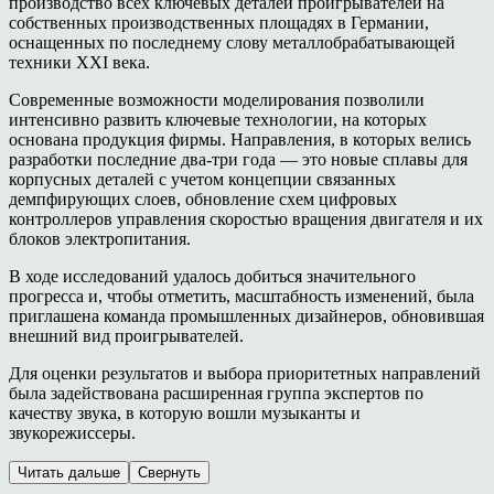
производство всех ключевых деталей проигрывателей на
собственных производственных площадях в Германии,
оснащенных по последнему слову металлобрабатывающей
техники
XXI
века.
Современные возможности моделирования позволили
интенсивно развить ключевые технологии, на которых
основана продукция фирмы. Направления, в которых велись
разработки последние два-три года —
это новые сплавы для
корпусных деталей с учетом концепции связанных
демпфирующих слоев, обновление схем цифровых
контроллеров управления скоростью вращения двигателя и их
блоков электропитания.
В ходе исследований удалось добиться значительного
прогресса и, чтобы отметить, масштабность изменений, была
приглашена команда промышленных дизайнеров, обновившая
внешний вид проигрывателей.
Для оценки результатов и выбора приоритетных направлений
была
задействована расширенная группа
экспертов
по
качеств
у
звука
, в которую вошли музыканты и
звукорежиссеры.
Читать дальше
Свернуть