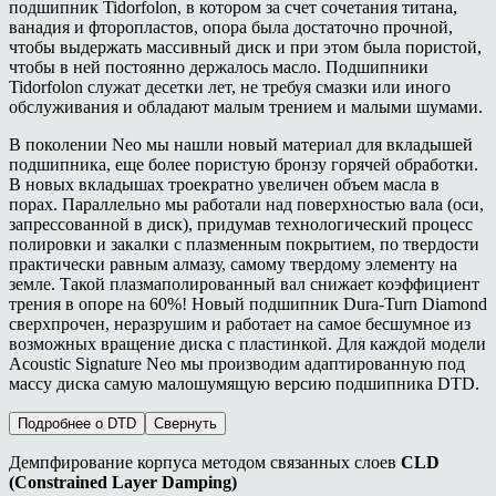
подшипник
Tidorfolon
, в котором за счет сочетания титана,
ванадия и фторопластов, опора была достаточно прочной,
чтобы выдержать массивный диск и при этом была пористой,
чтобы в ней постоянно держалось масло. Подшипники
Tidorfolon
служат десетки лет, не требуя смазки или иного
обслуживания и обладают малым трением и малыми шумами.
В поколении
Neo
мы нашли новый материал для вкладышей
подшипника, еще более пористую бронзу горячей обработки
.
В новых вкладышах троекратно увеличен объем масла в
порах. Параллельно мы работали над поверхностью вала (оси,
запрессованной в диск), придумав технологический процесс
полировки и закалки с плазменным покрытием, по твердости
практически равным алмазу, самому твердому элементу на
земле. Такой плазмаполированный вал снижает коэффициент
трения в опоре на 60%! Новый подшипник
Dura-Turn Diamond
сверхпрочен, неразрушим и работает на самое бесшумное из
возможных вращение диска с пластинкой. Для каждой модели
Acoustic Signature Neo
мы производим адаптированную под
массу диска самую малошумящую версию подшипника
DTD.
Подробнее о DTD
Свернуть
Демпфирование корпуса методом связанных слоев
CLD
(Constrained Layer Damping)