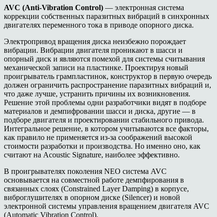
AVC (Anti-Vibration Control)
— электронная система
коррекции собственных паразитных вибраций в синхронных
двигателях переменного тока в приводе опорного диска.
Электропривод вращения диска неизбежно порождает
вибрации. Вибрации двигателя проникают в шасси и
опорный диск и являются помехой для системы считывания
механической записи на пластинке. Проектируя новый
проигрыватель грампластинок, конструктор в первую очередь
должен ограничить распространение паразитных вибраций и,
что даже лучше, устранить причины их возникновения.
Решение этой проблемы одни разработчики видят в подборе
материалов и демпифровании шасси и диска, другие — в
подборе двигателя и проектировании стабильного привода.
Интегральное решение, в котором учитываются все факторы,
как правило не применяется из-за соображений высокой
стоимости разработки и производства. Но именно оно, как
считают на
Acoustic Signature
,
наиболее эффективно.
В проигрывателях поколения
NEO
система
AVC
основывается на совместной работе демпфирования в
связанных слоях (
Cons
t
rained Layer Damping)
в корпусе,
виброглушителях в опорном диске (
Silencer)
и новой
электронной системы управления вращением двигателя
AVC
(Automatic Vibration Control).