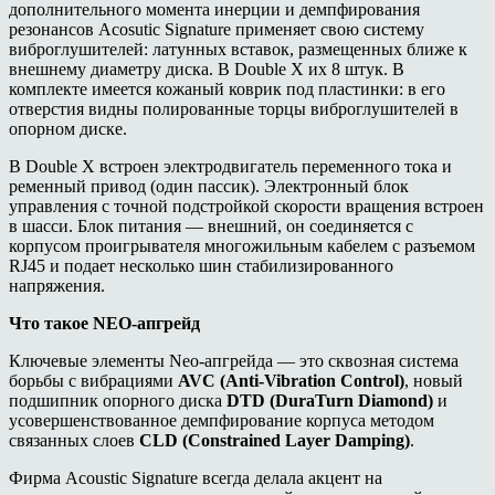
дополнительного момента инерции и демпфирования
резонансов Acosutic Signature применяет свою систему
виброглушителей: латунных вставок, размещенных ближе к
внешнему диаметру диска. В Double X их 8 штук. В
комплекте имеется кожаный коврик под пластинки: в его
отверстия видны полированные торцы виброглушителей в
опорном диске.
В Double X встроен электродвигатель переменного тока и
ременный привод (один пассик). Электронный блок
управления с точной подстройкой скорости вращения встроен
в шасси. Блок питания — внешний, он соединяется с
корпусом проигрывателя многожильным кабелем с разъемом
RJ45 и подает несколько шин стабилизированного
напряжения.
Что такое
NEO-
апгрейд
Ключевые элементы
Neo
-апгрейда — это сквозная система
борьбы с вибрациями
AVC (A
n
ti-Vibration Control)
,
новый
подшипник опорного диска
DTD (DuraTurn Diamond)
и
усовершенствованное демпфирование корпуса методом
связанных слоев
CLD (Constrained Layer Damping)
.
Фирма
Acoustic Signature
всегда делал
а
акцент на