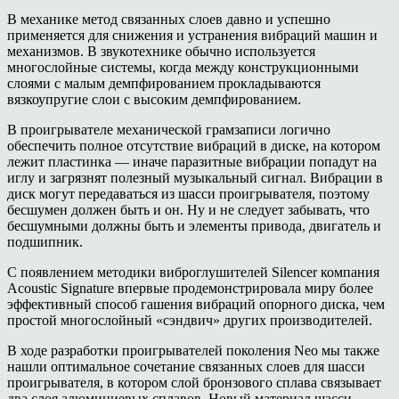
В механике метод связанных слоев давно и успешно
применяется для снижения и устранения вибраций машин и
механизмов. В звукотехнике обычно используется
многослойные системы, когда между конструкционными
слоями с малым демпфированием прокладываются
вязкоупруги
е
слои с высоким демпфированием.
В проигрывателе механиче
с
кой грамзаписи логично
обеспечить полное отсутствие вибраций в диске, на котором
лежит пластинка — иначе паразитные вибрации попадут на
иглу и загрязнят полезный музыкальный сигнал. Вибрации в
диск могут передаваться из шасси проигрывателя, поэтому
бесшумен должен быть и он.
Ну и не следует забывать, что
бесшумными должны быть и элементы привода, двигатель и
подшипник.
С появлением методики виброглушителей
Silencer
компания
Acoustic Signature
впервые продемонстрировала миру более
эффективный способ гашения вибраций опорного диска, чем
простой многослойный «сэндвич» других производителей.
В ходе разработки проигрывателей поколения
Neo
мы также
нашли оптимальное сочетание связанных слоев для шасси
проигрывателя, в котором слой бронзового сплава связывает
два слоя алюминиевых сплавов. Новый материал шасси