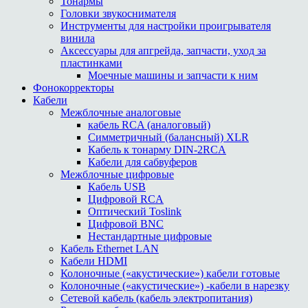
Тонармы
Головки звукоснимателя
Инструменты для настройки проигрывателя
винила
Аксессуары для апгрейда, запчасти, уход за
пластинками
Моечные машины и запчасти к ним
Фонокорректоры
Кабели
Межблочные аналоговые
кабель RCA (аналоговый)
Симметричный (балансный) XLR
Кабель к тонарму DIN-2RCA
Кабели для сабвуферов
Межблочные цифровые
Кабель USB
Цифровой RCA
Оптический Toslink
Цифровой BNC
Нестандартные цифровые
Кабель Ethernet LAN
Кабели HDMI
Колоночные («акустические») кабели готовые
Колоночные («акустические») -кабели в нарезку
Сетевой кабель (кабель электропитания)