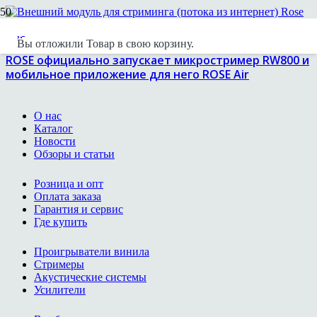
Вы отложили
Товар
в свою корзину.
ROSE официально запускает микростример RW800 и
мобильное приложение для него ROSE Air
О нас
Каталог
Новости
Обзоры и статьи
Розница и опт
Оплата заказа
Гарантия и сервис
Где купить
Проигрыватели винила
Стримеры
Акустические системы
Усилители