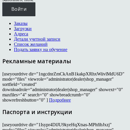
Войти
Заказы
Загрузки
Адреса
Детали учетной записи
Список желаний
Подать заявку на обучение
Рекламные материалы
[useyourdrive dir="1ngcdnrZmCkAnB1kakpXRhxWiivlMdU6D"
mode="files" viewrole="administrator|dealer|shop_manager"
sortfield="created"
downloadrole="administrator|dealer|shop_manager" showext="0"
maxfiles="4" search="0" showbreadcrumb="0"
showrefreshbutton="0" ]
Подробнее
Паспорта и инструкции
[useyourdrive dir="1Isypr4DlJU9kyeHqXtsas-MPhfibJxzj"
mode="files" viewrole="administrator|dealer|shop_manager"