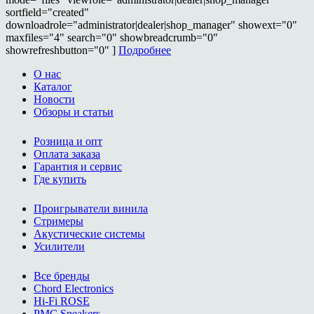
sortfield="created"
downloadrole="administrator|dealer|shop_manager" showext="0"
maxfiles="4" search="0" showbreadcrumb="0"
showrefreshbutton="0" ]
Подробнее
О нас
Каталог
Новости
Обзоры и статьи
Розница и опт
Оплата заказа
Гарантия и сервис
Где купить
Проигрыватели винила
Стримеры
Акустические системы
Усилители
Все бренды
Chord Electronics
Hi-Fi ROSE
PMC Speakers